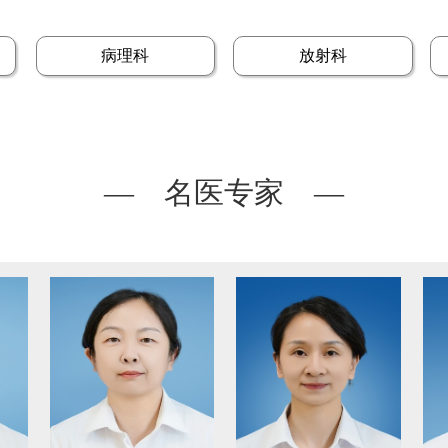
病理科
放射科
— 名医专家 —