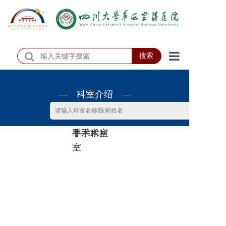
搜索
首页
— 科室介绍 —
医院概况
医院动态
非手术科
手术科室
患者服务
室
门诊排班
科室介绍
科研教学