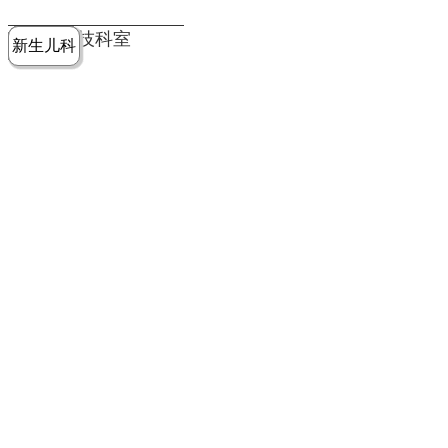
党建工作
老年病医
中医骨伤
康复医学
麻醉手术
重症医学
医技科室
新生儿科
皮肤科
急诊科
儿科
学科
科
科
部
科
院务公开
健康须知
人才引进
专题专栏
VR全景导览
超声医学
消化内科
普外科
科
医学检验
神经外科
血液内科
科
内分泌科
病理科
骨科