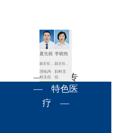
肾病内科
胸外科
放射科
风湿免疫
泌尿外科
内镜室
科
心血管内
妇产科
科
神经内科
肛肠科
夏先根
李晓艳
感染性疾
副主任医师
副主任医师
眼科
病科
消化内
妇科主
全科医学
— 名医专
耳鼻喉科
科主任
任 
科
预约挂号
预约挂号
呼吸与危
— 特色医
口腔科
营养科
家 —
重症医学
科
疼痛科
肿瘤科
疗 —
李英
黄红梅
副主任医师
副主任医师
内分泌
内分泌