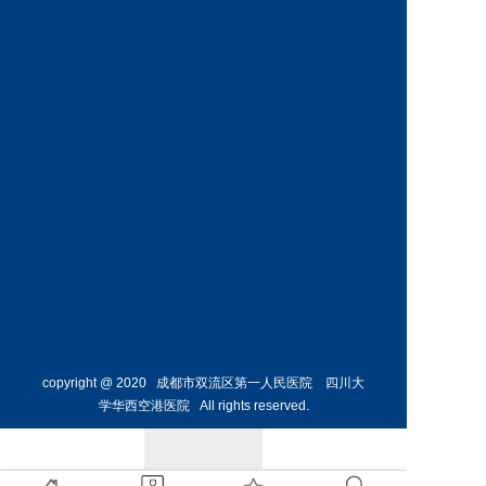
科
科
预约挂号
预约挂号
王丹丹
林懋惺
副主任医师
副主任医师
内分泌
消化内
科
科
预约挂号
预约挂号
copyright @ 2020 成都市双流区第一人民医院 四川大
学华西空港医院 All rights reserved.