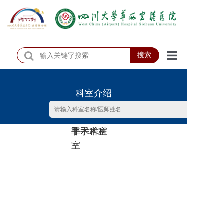
搜索
首页
— 科室介绍 —
医院概况
医院动态
非手术科
手术科室
患者服务
室
门诊排班
科室介绍
科研教学