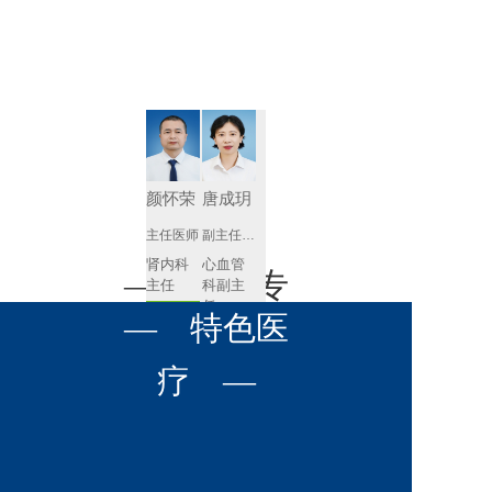
肾病内科
胸外科
放射科
风湿免疫
泌尿外科
内镜室
科
心血管内
妇产科
科
神经内科
肛肠科
颜怀荣
唐成玥
感染性疾
主任医师
副主任医师
眼科
病科
肾内科
心血管
全科医学
— 名医专
耳鼻喉科
主任 
科副主
科
任
预约挂号
呼吸与危
— 特色医
口腔科
营养科
家 —
预约挂号
重症医学
科
疼痛科
肿瘤科
疗 —
王飚
苟永胜
副主任医师
副主任医师