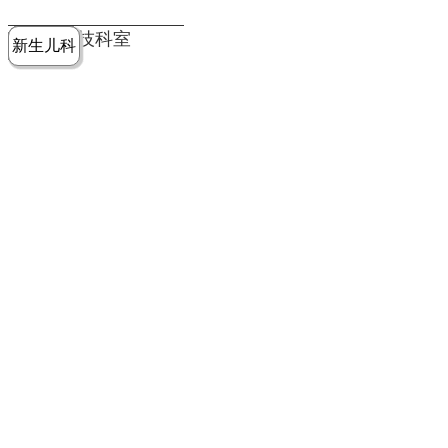
党建工作
老年病医
中医骨伤
康复医学
麻醉手术
重症医学
医技科室
新生儿科
皮肤科
急诊科
儿科
学科
科
科
部
科
院务公开
健康须知
人才引进
专题专栏
VR全景导览
超声医学
消化内科
普外科
科
医学检验
神经外科
血液内科
科
内分泌科
病理科
骨科