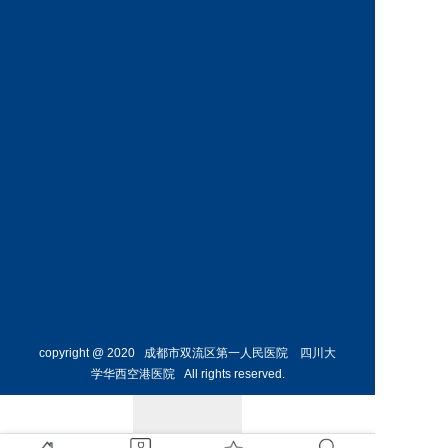
神经外
泌尿外
科
科
预约挂号
预约挂号
蔡显波
毛敏
副主任医师
副主任医师
泌尿外
泌尿外
科
科
预约挂号
预约挂号
copyright @ 2020 成都市双流区第一人民医院 四川大
学华西空港医院 All rights reserved.