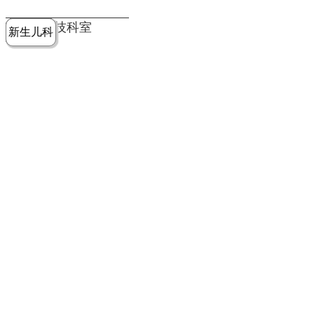
党建工作
老年病医
中医骨伤
康复医学
麻醉手术
重症医学
医技科室
新生儿科
皮肤科
急诊科
儿科
学科
科
科
部
科
院务公开
健康须知
人才引进
专题专栏
VR全景导览
超声医学
消化内科
普外科
科
医学检验
神经外科
血液内科
科
内分泌科
病理科
骨科