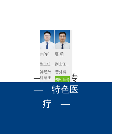
肾病内科
胸外科
放射科
风湿免疫
泌尿外科
内镜室
科
心血管内
妇产科
科
神经内科
肛肠科
雷军
张勇
感染性疾
副主任医师
副主任医师
眼科
病科
神经外
普外科
全科医学
— 名医专
耳鼻喉科
科副主
预约挂号
科
任
呼吸与危
— 特色医
口腔科
营养科
家 —
预约挂号
重症医学
科
疼痛科
肿瘤科
疗 —
李舜元
李磊
副主任医师
副主任医师