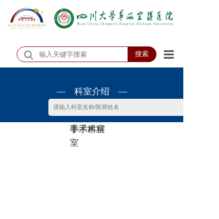
搜索
首页
— 科室介绍 —
医院概况
医院动态
非手术科
手术科室
患者服务
室
门诊排班
科室介绍
科研教学