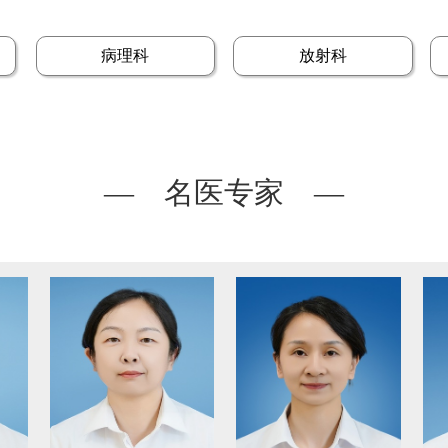
病理科
放射科
— 名医专家 —