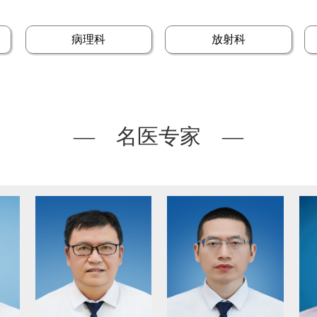
病理科
放射科
— 名医专家 —