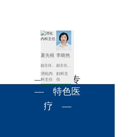
肾病内科
胸外科
放射科
风湿免疫
泌尿外科
内镜室
科
心血管内
妇产科
科
神经内科
肛肠科
夏先根
李晓艳
感染性疾
副主任医师
副主任医师
眼科
病科
消化内
妇科主
全科医学
— 名医专
耳鼻喉科
科主任
任 
科
预约挂号
预约挂号
呼吸与危
— 特色医
口腔科
营养科
家 —
重症医学
科
疼痛科
肿瘤科
疗 —
李英
黄红梅
副主任医师
副主任医师
内分泌
内分泌