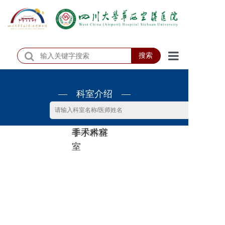
搜索
首页
— 科室介绍 —
医院概况
医院动态
非手术科
手术科室
患者服务
室
门诊排班
科室介绍
科研教学