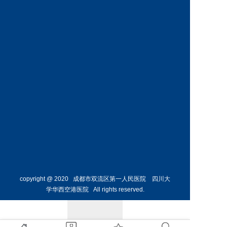
科
科
预约挂号
预约挂号
王丹丹
林懋惺
副主任医师
副主任医师
内分泌
消化内
科
科
预约挂号
预约挂号
copyright @ 2020 成都市双流区第一人民医院 四川大
学华西空港医院 All rights reserved.