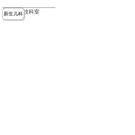
党建工作
老年病医
中医骨伤
康复医学
麻醉手术
重症医学
医技科室
新生儿科
皮肤科
急诊科
儿科
学科
科
科
部
科
院务公开
健康须知
人才引进
专题专栏
VR全景导览
超声医学
消化内科
普外科
科
医学检验
神经外科
血液内科
科
内分泌科
病理科
骨科