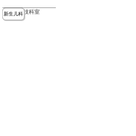
党建工作
老年病医
中医骨伤
康复医学
麻醉手术
重症医学
医技科室
新生儿科
皮肤科
急诊科
儿科
学科
科
科
部
科
院务公开
健康须知
人才引进
专题专栏
VR全景导览
超声医学
消化内科
普外科
科
医学检验
神经外科
血液内科
科
内分泌科
病理科
骨科