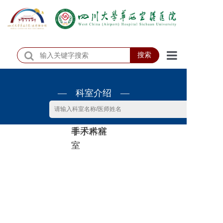
搜索
首页
— 科室介绍 —
医院概况
医院动态
非手术科
手术科室
患者服务
室
门诊排班
科室介绍
科研教学