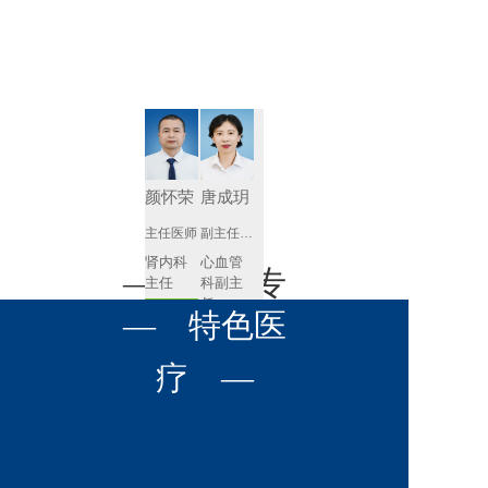
肾病内科
胸外科
放射科
风湿免疫
泌尿外科
内镜室
科
心血管内
妇产科
科
神经内科
肛肠科
颜怀荣
唐成玥
感染性疾
主任医师
副主任医师
眼科
病科
肾内科
心血管
全科医学
— 名医专
耳鼻喉科
主任 
科副主
科
任
预约挂号
呼吸与危
— 特色医
口腔科
营养科
家 —
预约挂号
重症医学
科
疼痛科
肿瘤科
疗 —
王飚
苟永胜
副主任医师
副主任医师